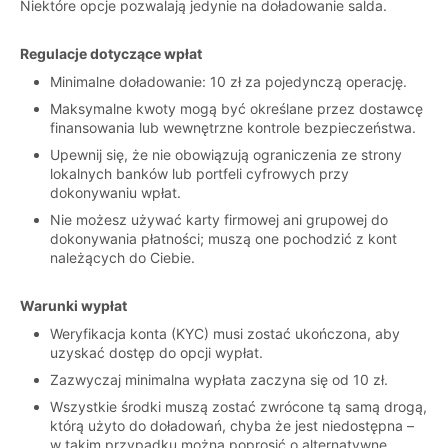
Niektóre opcje pozwalają jedynie na doładowanie salda.
Regulacje dotyczące wpłat
Minimalne doładowanie: 10 zł za pojedynczą operację.
Maksymalne kwoty mogą być określane przez dostawcę
finansowania lub wewnętrzne kontrole bezpieczeństwa.
Upewnij się, że nie obowiązują ograniczenia ze strony
lokalnych banków lub portfeli cyfrowych przy
dokonywaniu wpłat.
Nie możesz używać karty firmowej ani grupowej do
dokonywania płatności; muszą one pochodzić z kont
należących do Ciebie.
Warunki wypłat
Weryfikacja konta (KYC) musi zostać ukończona, aby
uzyskać dostęp do opcji wypłat.
Zazwyczaj minimalna wypłata zaczyna się od 10 zł.
Wszystkie środki muszą zostać zwrócone tą samą drogą,
którą użyto do doładowań, chyba że jest niedostępna –
w takim przypadku można poprosić o alternatywne