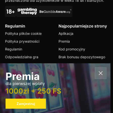
przeznaczona dla użytkowników w wieku 18 lat i starszych.
Regulamin
Najpopularniejsze strony
Polityka plików cookie
Aplikacja
Polityka prywatności
Premia
Regulamin
Kod promocyjny
Odpowiedzialna gra
Brak bonusu depozytowego
Kontakty
Premia
+356 32 377116
dla pierwszej wpłaty
info@playuzucasino.io
1000zł + 250 FS
Przełącz język
Zarejestruj
All Rights Reserved.