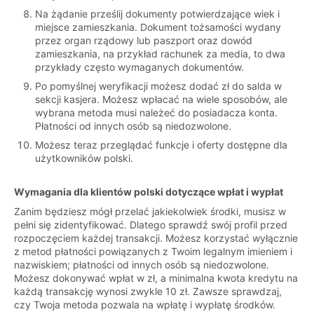
Na żądanie prześlij dokumenty potwierdzające wiek i
miejsce zamieszkania. Dokument tożsamości wydany
przez organ rządowy lub paszport oraz dowód
zamieszkania, na przykład rachunek za media, to dwa
przykłady często wymaganych dokumentów.
Po pomyślnej weryfikacji możesz dodać zł do salda w
sekcji kasjera. Możesz wpłacać na wiele sposobów, ale
wybrana metoda musi należeć do posiadacza konta.
Płatności od innych osób są niedozwolone.
Możesz teraz przeglądać funkcje i oferty dostępne dla
użytkowników polski.
Wymagania dla klientów polski dotyczące wpłat i wypłat
Zanim będziesz mógł przelać jakiekolwiek środki, musisz w
pełni się zidentyfikować. Dlatego sprawdź swój profil przed
rozpoczęciem każdej transakcji. Możesz korzystać wyłącznie
z metod płatności powiązanych z Twoim legalnym imieniem i
nazwiskiem; płatności od innych osób są niedozwolone.
Możesz dokonywać wpłat w zł, a minimalna kwota kredytu na
każdą transakcję wynosi zwykle 10 zł. Zawsze sprawdzaj,
czy Twoja metoda pozwala na wpłatę i wypłatę środków.