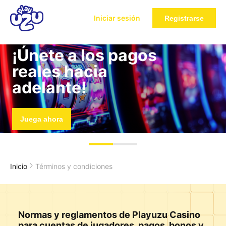
Iniciar sesión
Registrarse
¡Únete a los pagos
reales hacia
adelante!
Juega ahora
Inicio
Términos y condiciones
Normas y reglamentos de Playuzu Casino
para cuentas de jugadores, pagos, bonos y