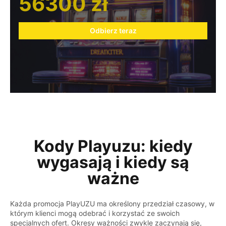
56300 zł
Odbierz teraz
Kody Playuzu: kiedy
wygasają i kiedy są
ważne
Każda promocja PlayUZU ma określony przedział czasowy, w
którym klienci mogą odebrać i korzystać ze swoich
specjalnych ofert. Okresy ważności zwykle zaczynają się,