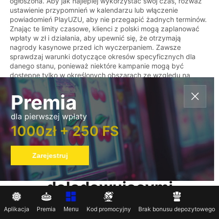
ogłoszona. Aby jak najlepiej wykorzystać swój czas, rozważ
ustawienie przypomnień w kalendarzu lub włączenie
powiadomień PlayUZU, aby nie przegapić żadnych terminów.
Znając te limity czasowe, klienci z polski mogą zaplanować
wpłaty w zł i działania, aby upewnić się, że otrzymają
nagrody kasynowe przed ich wyczerpaniem. Zawsze
sprawdzaj warunki dotyczące okresów specyficznych dla
danego stanu, ponieważ niektóre kampanie mogą być
dostępne tylko w określonych obszarach ze względu na
przepisy.
Premia
dla pierwszej wpłaty
1000zł + 250 FS
Różnice między kodami
promocyjnymi
Zarejestruj
powitalnymi a
doładowującymi
Aplikacja
Premia
Kod promocyjny
Brak bonusu depozytowego
Menu