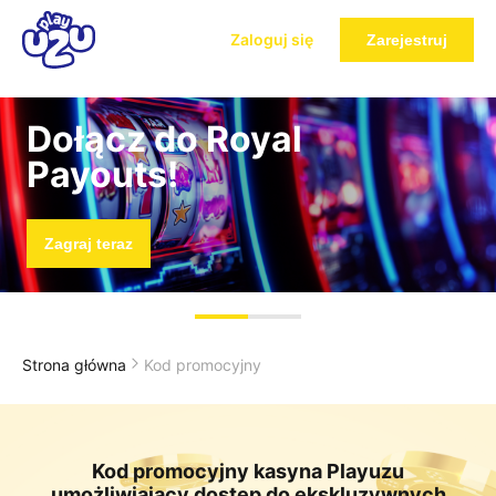
Zaloguj się
Zarejestruj
Dołącz do Royal
Payouts!
Zagraj teraz
Strona główna
Kod promocyjny
Kod promocyjny kasyna Playuzu
umożliwiający dostęp do ekskluzywnych