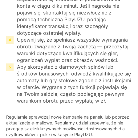
konta w ciągu kilku minut. Jeśli nagroda nie
pojawi się, skontaktuj się niezwłocznie z
pomocą techniczną PlayUZU, podając
identyfikator transakcji oraz szczegóły
dotyczące ostatniej wpłaty.
Upewnij się, że spełniasz wszystkie wymagania
obrotu związane z Twoją zachętą — przeczytaj
warunki dotyczące kwalifikujących się gier,
ograniczeń wypłat oraz okresów ważności.
Aby skorzystać z darmowych spinów lub
środków bonusowych, odwiedź kwalifikujące się
automaty lub gry stołowe zgodnie z instrukcjami
w ofercie. Wygrane z tych funkcji pojawiają się
na Twoim saldzie, często podlegając pewnym
warunkom obrotu przed wypłatą w zł.
Regularnie sprawdzaj nowe kampanie na panelu lub poprzez
aktualizacje e-mailowe. Regularny udział zapewnia, że nie
przegapisz ekskluzywnych możliwości dostosowanych dla
użytkowników z polski w kasynie PlayUZU.