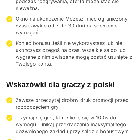
podczas rozgrywania, oferta może stać się
nieważna.
Okno na ukończenie Możesz mieć ograniczony
czas (zwykle od 7 do 30 dni) na spełnienie
wymagań.
Koniec bonusu Jeśli nie wykorzystasz lub nie
ukończysz czegoś na czas, wszelkie saldo lub
wygrane z nim związane mogą zostać usunięte z
Twojego konta.
Wskazówki dla graczy z polski
Zawsze przeczytaj drobny druk promocji przed
rozpoczęciem gry.
Trzymaj się gier, które liczą się w 100% do
wymogu i unikaj przekraczania maksymalnego
dozwolonego zakładu przy saldzie bonusowym.