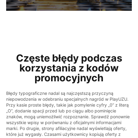
Częste błędy podczas
korzystania z kodów
promocyjnych
Błędy typograficzne nadal są najczęstszą przyczyną
niepowodzenia w odebraniu specjalnych nagród w PlayUZU.
Przy kasie proste błędy, takie jak pomylenie cyfry „0” z literą
„O”, dodanie spacji przed lub po ciągu albo pominięcie
znaków, mogą uniemożliwić rozpoznanie. Sprawdź ponownie
wszystkie wpisy w porównaniu z oficjalnymi informacjami
marki. Po drugie, strony afiliacyjne nadal wyświetlają oferty,
które już wygasły. Czasami użytkownicy kopiują oferty z