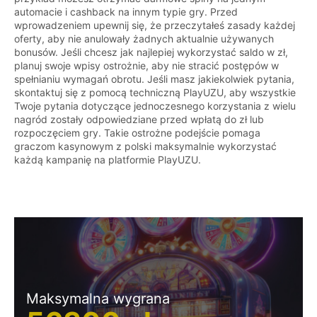
automacie i cashback na innym typie gry. Przed
wprowadzeniem upewnij się, że przeczytałeś zasady każdej
oferty, aby nie anulowały żadnych aktualnie używanych
bonusów. Jeśli chcesz jak najlepiej wykorzystać saldo w zł,
planuj swoje wpisy ostrożnie, aby nie stracić postępów w
spełnianiu wymagań obrotu. Jeśli masz jakiekolwiek pytania,
skontaktuj się z pomocą techniczną PlayUZU, aby wszystkie
Twoje pytania dotyczące jednoczesnego korzystania z wielu
nagród zostały odpowiedziane przed wpłatą do zł lub
rozpoczęciem gry. Takie ostrożne podejście pomaga
graczom kasynowym z polski maksymalnie wykorzystać
każdą kampanię na platformie PlayUZU.
Maksymalna wygrana