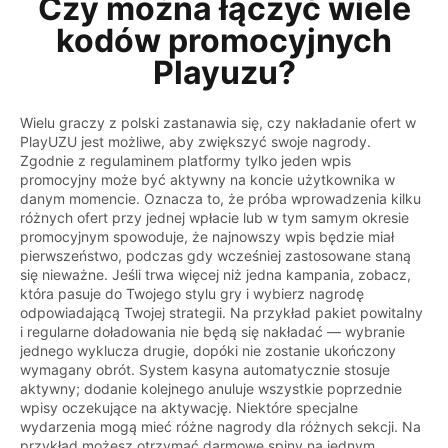
Czy można łączyć wiele
kodów promocyjnych
Playuzu?
Wielu graczy z polski zastanawia się, czy nakładanie ofert w
PlayUZU jest możliwe, aby zwiększyć swoje nagrody.
Zgodnie z regulaminem platformy tylko jeden wpis
promocyjny może być aktywny na koncie użytkownika w
danym momencie. Oznacza to, że próba wprowadzenia kilku
różnych ofert przy jednej wpłacie lub w tym samym okresie
promocyjnym spowoduje, że najnowszy wpis będzie miał
pierwszeństwo, podczas gdy wcześniej zastosowane staną
się nieważne. Jeśli trwa więcej niż jedna kampania, zobacz,
która pasuje do Twojego stylu gry i wybierz nagrodę
odpowiadającą Twojej strategii. Na przykład pakiet powitalny
i regularne doładowania nie będą się nakładać — wybranie
jednego wyklucza drugie, dopóki nie zostanie ukończony
wymagany obrót. System kasyna automatycznie stosuje
aktywny; dodanie kolejnego anuluje wszystkie poprzednie
wpisy oczekujące na aktywację. Niektóre specjalne
wydarzenia mogą mieć różne nagrody dla różnych sekcji. Na
przykład możesz otrzymać darmowe spiny na jednym