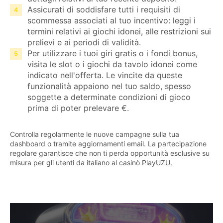
Assicurati di soddisfare tutti i requisiti di
scommessa associati al tuo incentivo: leggi i
termini relativi ai giochi idonei, alle restrizioni sui
prelievi e ai periodi di validità.
Per utilizzare i tuoi giri gratis o i fondi bonus,
visita le slot o i giochi da tavolo idonei come
indicato nell'offerta. Le vincite da queste
funzionalità appaiono nel tuo saldo, spesso
soggette a determinate condizioni di gioco
prima di poter prelevare €.
Controlla regolarmente le nuove campagne sulla tua
dashboard o tramite aggiornamenti email. La partecipazione
regolare garantisce che non ti perda opportunità esclusive su
misura per gli utenti da italiano al casinò PlayUZU.