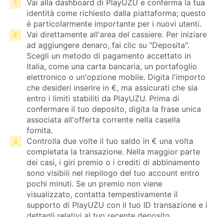
Vai alla dashboard di PlayUZU e conferma la tua
identità come richiesto dalla piattaforma; questo
è particolarmente importante per i nuovi utenti.
Vai direttamente all'area del cassiere. Per iniziare
ad aggiungere denaro, fai clic su "Deposita".
Scegli un metodo di pagamento accettato in
Italia, come una carta bancaria, un portafoglio
elettronico o un'opzione mobile. Digita l'importo
che desideri inserire in €, ma assicurati che sia
entro i limiti stabiliti da PlayUZU. Prima di
confermare il tuo deposito, digita la frase unica
associata all'offerta corrente nella casella
fornita.
Controlla due volte il tuo saldo in € una volta
completata la transazione. Nella maggior parte
dei casi, i giri premio o i crediti di abbinamento
sono visibili nel riepilogo del tuo account entro
pochi minuti. Se un premio non viene
visualizzato, contatta tempestivamente il
supporto di PlayUZU con il tuo ID transazione e i
dettagli relativi al tuo recente deposito.