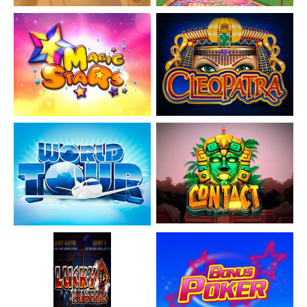
Consigli per gli utenti da italiano in base al loro
dispositivo
Migliori modi per ottenere il massimo dai vantaggi
immediati
Proteggere il tuo account quando utilizzi offerte
promozionali
Ottenere assistenza per un voucher contattando il
supporto
Come contattare e quanto tempo impiega la risposta
Come risolvere rapidamente i problemi