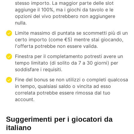
stesso importo. La maggior parte delle slot
aggiunge il 100%, ma i giochi da tavolo e le
opzioni del vivo potrebbero non aggiungere
nulla.
Limite massimo di puntata se scommetti più di un
certo importo (come €5) mentre stai giocando,
l'offerta potrebbe non essere valida.
Finestra per il completamento potresti avere un
tempo limitato (di solito da 7 a 30 giorni) per
soddisfare i requisiti.
Fine del bonus se non utilizzi o completi qualcosa
in tempo, qualsiasi saldo o vincita ad esso
correlata potrebbe essere rimossa dal tuo
account.
Suggerimenti per i giocatori da
italiano