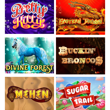
Suggerimenti per i giocatori da italiano
Puoi combinare più codici promozionali Playuzu?
Codici Playuzu: quando scadono e quando sono validi
Le differenze tra codici promozionali di benvenuto e
di ricarica
Offerte per nuovi clienti
Offerte di ricarica
Come ottenere giri gratis con il tuo codice
promozionale Playuzu
Come ottenere giri gratis
Dettagli del requisito
Consigli per i giocatori da italiano
Playuzu funziona perfettamente sia su dispositivi
mobili che desktop