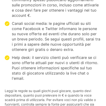
sulle promozioni in corso, incluso come attivarle
e cosa devi fare per ottenere i vantaggi nel tuo
account €.
Canali social media: le pagine ufficiali su siti
come Facebook e Twitter informano le persone
su nuove offerte ed eventi che durano solo per
un breve periodo. Se segui questi profili, sarai tra
i primi a sapere delle nuove opportunità per
ottenere giri gratis o denaro extra.
Help desk: il servizio clienti può verificare se ci
sono offerte attuali per nuovi o utenti di ritorno.
Puoi ottenere informazioni specifiche sul tuo
stato di giocatore utilizzando la live chat o
l'email.
Leggi le regole su quali giochi puoi giocare, quanto devi
depositare, quanto puoi prelevare in € e quando la voce
scadrà prima di utilizzarla. Per evitare voci non più valide o
fuorvianti, controlla sempre la fonte per assicurarti che sia