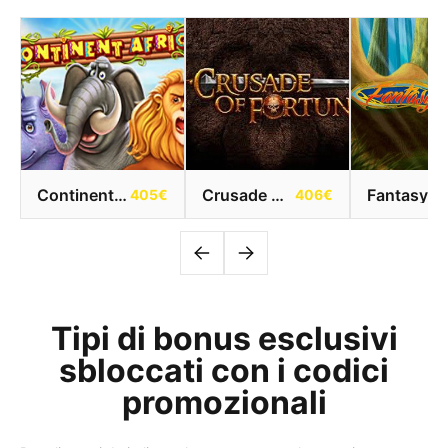
Continent Africa
Crusade Of Fortune
Fan
405€
406€
Tipi di bonus esclusivi
sbloccati con i codici
promozionali