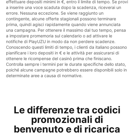
effettuare depositi minimi in €, entro il limite di tempo. Se provi
a inserire una voce scaduta dopo la scadenza, riceverai un
errore. Nessuna eccezione. Se viene raggiunto un
contingente, alcune offerte stagionali possono terminare
prima, quindi agisci rapidamente quando viene annunciata
una campagna. Per ottenere il massimo dal tuo tempo, pensa
a impostare promemoria sul calendario o ad attivare le
notifiche di PlayUZU in modo da non perdere scadenze.
Conoscendo questi limiti di tempo, i clienti da italiano possono
pianificare i loro depositi in € e le attività per assicurarsi di
ottenere le ricompense del casinò prima che finiscano.
Controlla sempre i termini per le durate specifiche dello stato,
poiché alcune campagne potrebbero essere disponibili solo in
determinate aree a causa di normative.
Le differenze tra codici
promozionali di
benvenuto e di ricarica