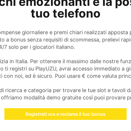
hi emozionanti e la pos
tuo telefono
icompense giornaliere e premi chiari realizzati apposta 
a bonus senza requisiti di scommessa, prelievi rapidi 
 solo per i giocatori italiano.
in Italia. Per ottenere il massimo dalle nostre funzion
ti registri su PlayUZU, avrai accesso immediato a gio
rti con noi, ed è sicuro. Puoi usare € come valuta princ
i di ricerca e categoria per trovare le tue slot e tavoli 
offriamo modalità demo gratuite così puoi provare pri
Registrati ora e reclama il tuo bonus