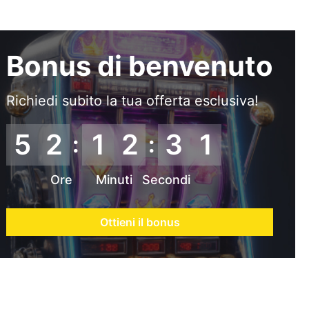
Bonus di benvenuto
Richiedi subito la tua offerta esclusiva!
5
2
1
2
2
9
:
:
Ore
Minuti
Secondi
Ottieni il bonus