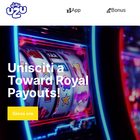
App
Bonus
Unisciti a
Toward Royal
Payouts!
Gioca ora