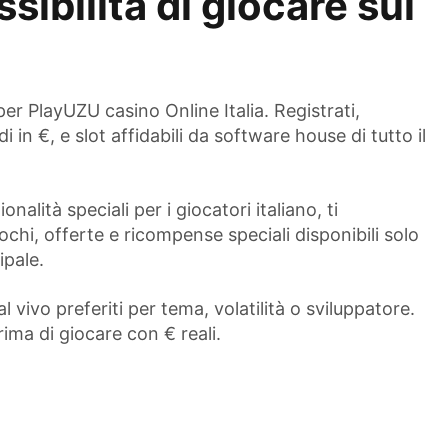
sibilità di giocare sul
per PlayUZU casino Online Italia. Registrati,
in €, e slot affidabili da software house di tutto il
alità speciali per i giocatori italiano, ti
chi, offerte e ricompense speciali disponibili solo
ipale.
dal vivo preferiti per tema, volatilità o sviluppatore.
ma di giocare con € reali.