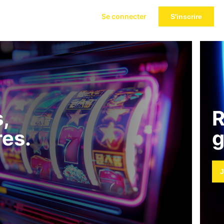
Se connecter
S'inscrire
,
R
res.
g
J