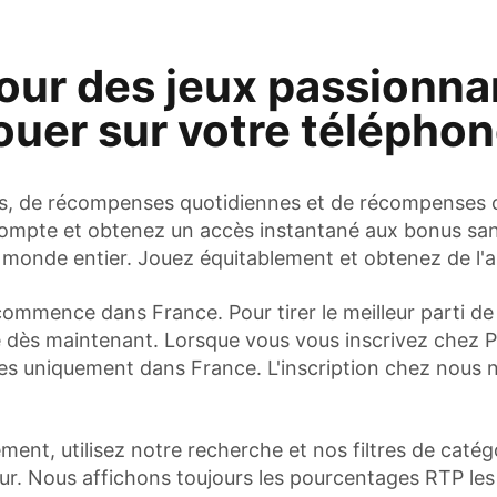
r des jeux passionnant
ouer sur votre télépho
its, de récompenses quotidiennes et de récompenses 
compte et obtenez un accès instantané aux bonus sans
u monde entier. Jouez équitablement et obtenez de l'a
mmence dans France. Pour tirer le meilleur parti de n
 dès maintenant. Lorsque vous vous inscrivez chez 
es uniquement dans France. L'inscription chez nous n
nt, utilisez notre recherche et nos filtres de catég
peur. Nous affichons toujours les pourcentages RTP l