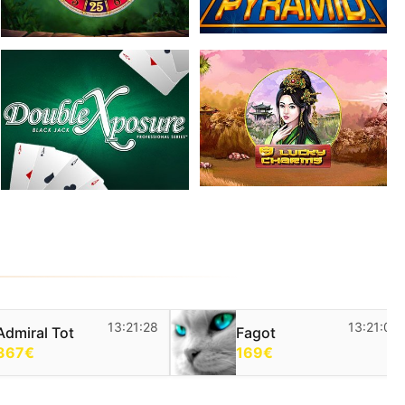
13:21:34
13:21:28
Boar
Admiral Tot
64€
367€