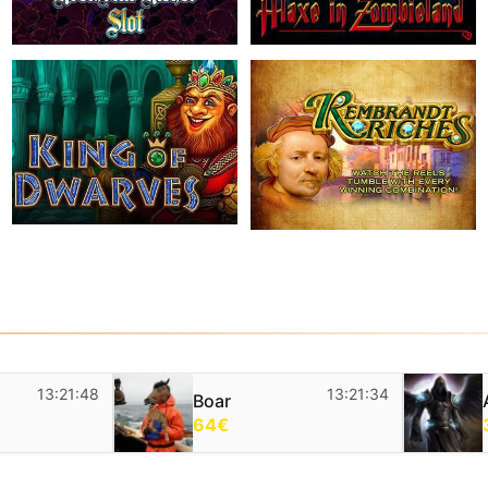
13:21:57
13:21:48
Cleostro
150€