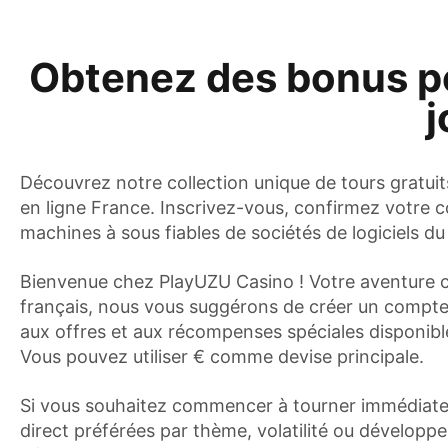
Obtenez des bonus pou
j
Découvrez notre collection unique de tours gratu
en ligne France. Inscrivez-vous, confirmez votre 
machines à sous fiables de sociétés de logiciels d
Bienvenue chez PlayUZU Casino ! Votre aventure co
français, nous vous suggérons de créer un compte
aux offres et aux récompenses spéciales disponibl
Vous pouvez utiliser € comme devise principale.
Si vous souhaitez commencer à tourner immédiateme
direct préférées par thème, volatilité ou dévelop