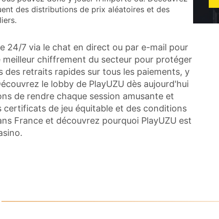
nt des distributions de prix aléatoires et des
iers.
e 24/7 via le chat en direct ou par e-mail pour
e meilleur chiffrement du secteur pour protéger
 des retraits rapides sur tous les paiements, y
 Découvrez le lobby de PlayUZU dès aujourd'hui
ns de rendre chaque session amusante et
s certificats de jeu équitable et des conditions
 dans France et découvrez pourquoi PlayUZU est
asino.