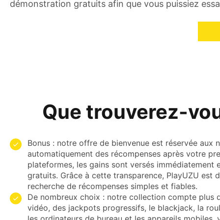
démonstration gratuits afin que vous puissiez essa
Que trouverez-vou
Bonus : notre offre de bienvenue est réservée aux 
automatiquement des récompenses après votre pre
plateformes, les gains sont versés immédiatement et
gratuits. Grâce à cette transparence, PlayUZU est d
recherche de récompenses simples et fiables.
De nombreux choix : notre collection compte plus d
vidéo, des jackpots progressifs, le blackjack, la ro
les ordinateurs de bureau et les appareils mobiles