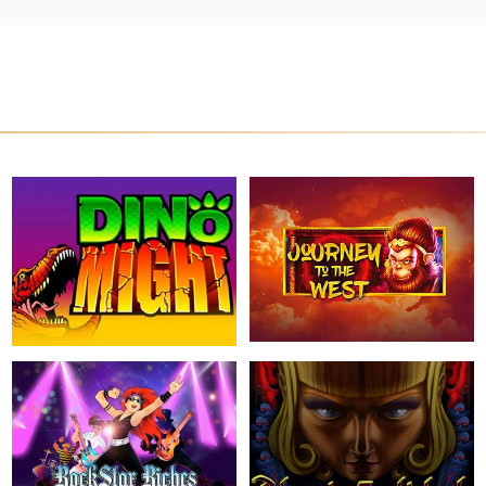
ack et des concours
madaires
écompenses spéciales
P ?
et légal dans France
z jouer à tout moment, n'importe où !
o : passez un bon moment avec les festivités France !
dans France gagnent de l'argent !