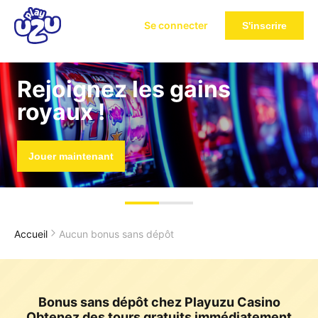
Se connecter
S'inscrire
Rejoignez les gains
royaux !
Jouer maintenant
Accueil
Aucun bonus sans dépôt
Bonus sans dépôt chez Playuzu Casino
Obtenez des tours gratuits immédiatement