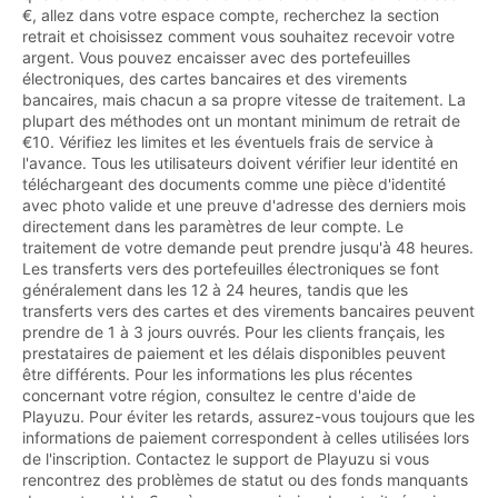
€, allez dans votre espace compte, recherchez la section
retrait et choisissez comment vous souhaitez recevoir votre
argent. Vous pouvez encaisser avec des portefeuilles
électroniques, des cartes bancaires et des virements
bancaires, mais chacun a sa propre vitesse de traitement. La
plupart des méthodes ont un montant minimum de retrait de
€10. Vérifiez les limites et les éventuels frais de service à
l'avance. Tous les utilisateurs doivent vérifier leur identité en
téléchargeant des documents comme une pièce d'identité
avec photo valide et une preuve d'adresse des derniers mois
directement dans les paramètres de leur compte. Le
traitement de votre demande peut prendre jusqu'à 48 heures.
Les transferts vers des portefeuilles électroniques se font
généralement dans les 12 à 24 heures, tandis que les
transferts vers des cartes et des virements bancaires peuvent
prendre de 1 à 3 jours ouvrés. Pour les clients français, les
prestataires de paiement et les délais disponibles peuvent
être différents. Pour les informations les plus récentes
concernant votre région, consultez le centre d'aide de
Playuzu. Pour éviter les retards, assurez-vous toujours que les
informations de paiement correspondent à celles utilisées lors
de l'inscription. Contactez le support de Playuzu si vous
rencontrez des problèmes de statut ou des fonds manquants