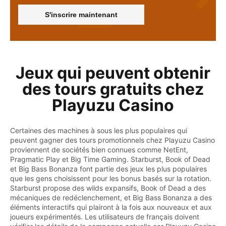
S'inscrire maintenant
Jeux qui peuvent obtenir
des tours gratuits chez
Playuzu Casino
Certaines des machines à sous les plus populaires qui
peuvent gagner des tours promotionnels chez Playuzu Casino
proviennent de sociétés bien connues comme NetEnt,
Pragmatic Play et Big Time Gaming. Starburst, Book of Dead
et Big Bass Bonanza font partie des jeux les plus populaires
que les gens choisissent pour les bonus basés sur la rotation.
Starburst propose des wilds expansifs, Book of Dead a des
mécaniques de redéclenchement, et Big Bass Bonanza a des
éléments interactifs qui plairont à la fois aux nouveaux et aux
joueurs expérimentés. Les utilisateurs de français doivent