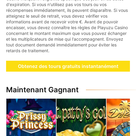
d'expiration. Si vous n'utilisez pas vos tours ou vos
récompenses immédiatement, ils peuvent disparaître. Si vous
atteignez le seuil de retrait, vous devez vérifier vos
informations avant de recevoir votre €. Avant de pouvoir
encaisser, vous devez connaître les règles de Playuzu Casino
concernant le montant maximum que vous pouvez échanger
et les multiplicateurs de mise qui l'accompagnent. Envoyez
tout document demandé immédiatement pour éviter les
retards de traitement.
Obtenez des tours gratuits instantanément
Maintenant Gagnant