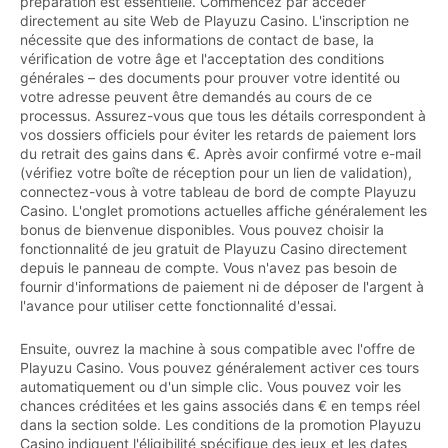
préparation est essentielle. Commencez par accéder
directement au site Web de Playuzu Casino. L'inscription ne
nécessite que des informations de contact de base, la
vérification de votre âge et l'acceptation des conditions
générales – des documents pour prouver votre identité ou
votre adresse peuvent être demandés au cours de ce
processus. Assurez-vous que tous les détails correspondent à
vos dossiers officiels pour éviter les retards de paiement lors
du retrait des gains dans €. Après avoir confirmé votre e-mail
(vérifiez votre boîte de réception pour un lien de validation),
connectez-vous à votre tableau de bord de compte Playuzu
Casino. L'onglet promotions actuelles affiche généralement les
bonus de bienvenue disponibles. Vous pouvez choisir la
fonctionnalité de jeu gratuit de Playuzu Casino directement
depuis le panneau de compte. Vous n'avez pas besoin de
fournir d'informations de paiement ni de déposer de l'argent à
l'avance pour utiliser cette fonctionnalité d'essai.
Ensuite, ouvrez la machine à sous compatible avec l'offre de
Playuzu Casino. Vous pouvez généralement activer ces tours
automatiquement ou d'un simple clic. Vous pouvez voir les
chances créditées et les gains associés dans € en temps réel
dans la section solde. Les conditions de la promotion Playuzu
Casino indiquent l'éligibilité spécifique des jeux et les dates