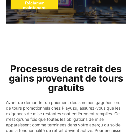
Réclamer
maintenant
Processus de retrait des
gains provenant de tours
gratuits
Avant de demander un paiement des sommes gagnées lors
de tours promotionnels chez Playuzu, assurez-vous que les
exigences de mise restantes sont entièrement remplies. Ce
n'est qu'une fois que toutes les obligations de mise
apparaissent comme terminées dans votre aperçu du solde
que la fonctionnalité de retrait devient active. Pour encaisser