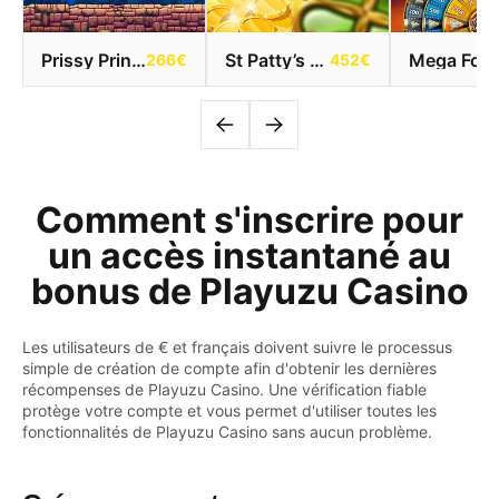
Prissy Princess
St Patty’s Gold
Mega 
266€
452€
Comment s'inscrire pour
un accès instantané au
bonus de Playuzu Casino
Les utilisateurs de € et français doivent suivre le processus
simple de création de compte afin d'obtenir les dernières
récompenses de Playuzu Casino. Une vérification fiable
protège votre compte et vous permet d'utiliser toutes les
fonctionnalités de Playuzu Casino sans aucun problème.