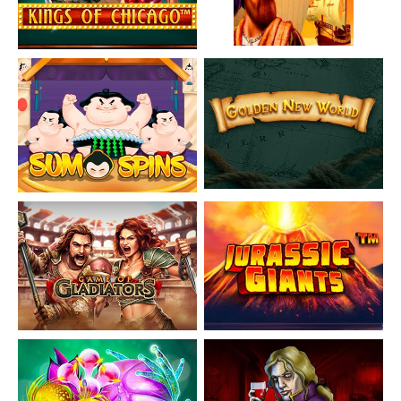
de ses offres avec dépôt
Besoins de financement et échelle de récompense
Règles et avantages pour l'échange
Résolution des problèmes lors de l'utilisation de tours
promotionnels
Problèmes courants et comment les résoudre
Contactez-nous pour obtenir de l'aide
Codes promotionnels actuels de Playuzu Tours
gratuits sans dépôt
Où trouver les codes de bons d'achat actifs
Comment utiliser un code efficacement
Avis et expériences des joueurs avec les bonus de
Playuzu Casino