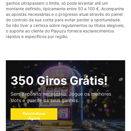
ganhos ultrapassem o limite, só pode levantar até um
montante definido, tipicamente entre 50 a 100 €. Acompanhe
as apostas necessárias e o progresso atual através do painel
de controlo da sua conta para evitar perder a oportunidade.
Se não tiver a certeza sobre regulamentos ou títulos elegíveis,
o suporte ao cliente do Playuzu fornece esclarecimentos
rápidos e específicos por região.
350 Giros Grátis!
Sem depósito necessário. Jogue os melhores
slots e guarde os seus ganhos.
Reivindicar
Agora