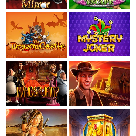
Necessidades De Financiamento E Escala De
Recompensa
Regras E Benefícios Para Resgate
Resolver Problemas Ao Utilizar Rondas Promocionais
Problemas Comuns E Como Resolvê-los
Contacte Para Obter Ajuda
Códigos De Promoção Atuais Do Playuzu Giros Grátis
Sem Depósito
Onde Encontrar Códigos De Voucher Ativos
Como Utilizar Um Código De Forma Eficaz
Avaliações E Experiências De Jogadores Com Os
Bónus Do Casino Playuzu