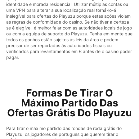
identidade e morada residencial. Utilizar múltiplas contas ou
uma VPN para alterar a sua localização real torná-lo-á
inelegível para ofertas do Playuzu porque estas ações violam
as regras de conformidade do casino. Se não tiver a certeza
se é elegível, é melhor falar com as autoridades locais de jogo
ou com a equipa de suporte do Playuzu. Tenha em mente que
todos os ganhos estão sujeitos às leis da área e podem
precisar de ser reportados às autoridades fiscais ou
verificados para levantamentos em € antes de o casino poder
pagar.
Formas De Tirar O
Máximo Partido Das
Ofertas Grátis Do Playuzu
Para tirar o máximo partido das rondas de roda grátis do
Playuzu, os jogadores de português que querem tirar o