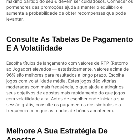
máximo partido do seu € devem ser cuidadosos. Conhecer os
pormenores das promoções ajuda a manter o equilíbrio e
aumenta a probabilidade de obter recompensas que pode
levantar.
Consulte As Tabelas De Pagamento
E A Volatilidade
Escolha títulos de lançamento com valores de RTP (Retorno
ao Jogador) elevados — estatisticamente, valores acima de
96% são melhores para resultados a longo prazo. Escolha
jogos com volatilidade média. Estes jogos dão vitórias
moderadas com mais frequência, o que ajuda a atingir os
seus objetivos de apostas mais rapidamente do que jogos
com volatilidade alta. Antes de escolher onde iniciar a sua
sessão grátis, consulte os pagamentos dos símbolos e a
frequência com que as rondas de bónus acontecem.
Melhore A Sua Estratégia De
Apostas