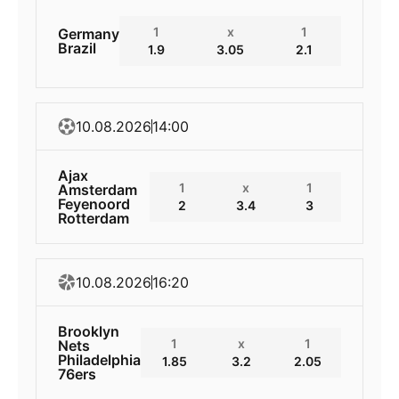
1
x
1
Germany
Brazil
1.9
3.05
2.1
10.08.2026
14:00
Ajax
1
x
1
Amsterdam
Feyenoord
2
3.4
3
Rotterdam
10.08.2026
16:20
Brooklyn
1
x
1
Nets
Philadelphia
1.85
3.2
2.05
76ers