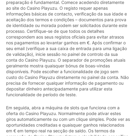
preparação é fundamental. Comece acedendo diretamente
ao site do Casino Playuzu. O registo requer apenas
informações básicas de contacto, verificação da sua idade e
aceitação dos termos e condições – documentos para prova
de identidade ou morada podem ser solicitados durante este
processo. Certifique-se de que todos os detalhes
correspondem aos seus registos oficiais para evitar atrasos
nos pagamentos ao levantar ganhos em €. Após confirmar o
seu email (verifique a sua caixa de entrada para uma ligação
de validação), inicie sessão no painel de controlo da sua
conta do Casino Playuzu. O separador de promoções atuais
geralmente mostra quaisquer bónus de boas-vindas
disponíveis. Pode escolher a funcionalidade de jogo sem
custo do Casino Playuzu diretamente no painel da conta. Não
precisa de fornecer qualquer informação de pagamento ou
depositar dinheiro antecipadamente para utilizar esta
funcionalidade de período de teste.
Em seguida, abra a máquina de slots que funciona com a
oferta do Casino Playuzu. Normalmente pode ativar estes
giros automaticamente ou com um clique simples. Pode ver as
oportunidades creditadas e quaisquer ganhos relacionados
em € em tempo real na secção de saldo. Os termos da