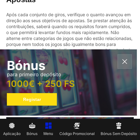
Após cada conjunto de giros, verifique o quanto avançou em
direção aos seus objetivos de apostas. Se prestar atenção às
contribuições, saberá quando os requisitos foram cumpridos,
o que permitirá levantar fundos mais rapidamente. Não
alterne entre categorias de jogos que não estão relacionadas,
porque nem todos os jogos são igualmente bons para
apostas. Como o Playuzu indica, manter-se em slots elegíveis
garante que todas as rondas contam. Se ganhar com giros
Bónus
promocionais, pode querer fazer apostas de baixo valor até
cumprir a quota total de apostas para reduzir as suas perdas.
Tenha em mente que aprender regularmente mais sobre os
para primeiro depósito
termos do Playuzu dá aos utilizadores o poder de alterar a
1000€ + 250 FS
sua estratégia a qualquer momento, o que os ajuda a manter-
se à frente ao converter créditos promocionais em € real.
Registar
Aplicação
Bónus
Código Promocional
Bónus Sem Depósito
Menu