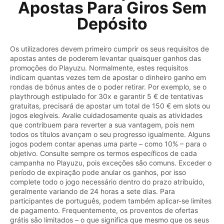
Apostas Para Giros Sem
Depósito
Os utilizadores devem primeiro cumprir os seus requisitos de
apostas antes de poderem levantar quaisquer ganhos das
promoções do Playuzu. Normalmente, estes requisitos
indicam quantas vezes tem de apostar o dinheiro ganho em
rondas de bónus antes de o poder retirar. Por exemplo, se o
playthrough estipulado for 30x e garantir 5 € de tentativas
gratuitas, precisará de apostar um total de 150 € em slots ou
jogos elegíveis. Avalie cuidadosamente quais as atividades
que contribuem para reverter a sua vantagem, pois nem
todos os títulos avançam o seu progresso igualmente. Alguns
jogos podem contar apenas uma parte – como 10% – para o
objetivo. Consulte sempre os termos específicos de cada
campanha no Playuzu, pois exceções são comuns. Exceder o
período de expiração pode anular os ganhos, por isso
complete todo o jogo necessário dentro do prazo atribuído,
geralmente variando de 24 horas a sete dias. Para
participantes de português, podem também aplicar-se limites
de pagamento. Frequentemente, os proventos de ofertas
grátis são limitados – o que significa que mesmo que os seus