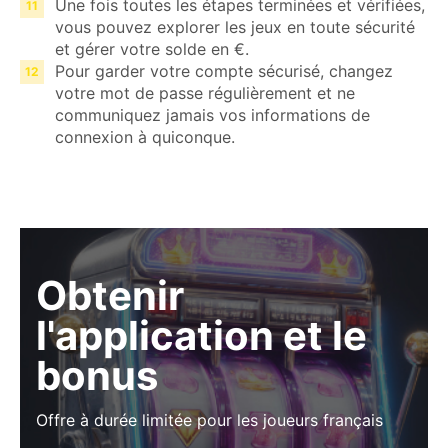
Une fois toutes les étapes terminées et vérifiées,
vous pouvez explorer les jeux en toute sécurité
et gérer votre solde en €.
Pour garder votre compte sécurisé, changez
votre mot de passe régulièrement et ne
communiquez jamais vos informations de
connexion à quiconque.
Obtenir
l'application et le
bonus
Offre à durée limitée pour les joueurs français