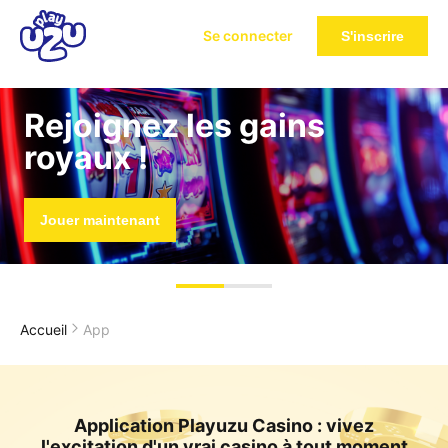
Se connecter
S'inscrire
Rejoignez les gains
royaux !
Jouer maintenant
Accueil
App
Application Playuzu Casino : vivez
l'excitation d'un vrai casino à tout moment