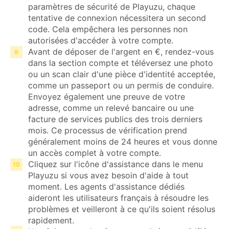
paramètres de sécurité de Playuzu, chaque
tentative de connexion nécessitera un second
code. Cela empêchera les personnes non
autorisées d'accéder à votre compte.
Avant de déposer de l'argent en €, rendez-vous
dans la section compte et téléversez une photo
ou un scan clair d'une pièce d'identité acceptée,
comme un passeport ou un permis de conduire.
Envoyez également une preuve de votre
adresse, comme un relevé bancaire ou une
facture de services publics des trois derniers
mois. Ce processus de vérification prend
généralement moins de 24 heures et vous donne
un accès complet à votre compte.
Cliquez sur l'icône d'assistance dans le menu
Playuzu si vous avez besoin d'aide à tout
moment. Les agents d'assistance dédiés
aideront les utilisateurs français à résoudre les
problèmes et veilleront à ce qu'ils soient résolus
rapidement.