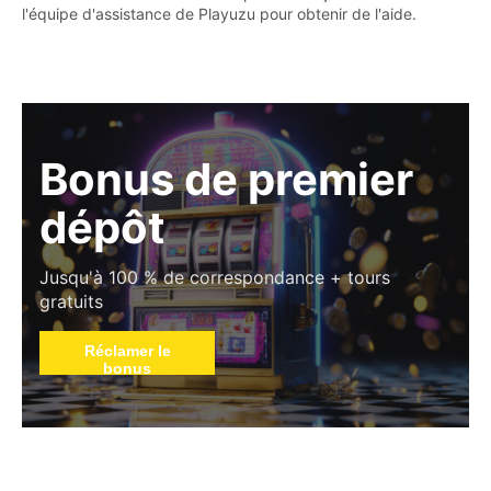
l'équipe d'assistance de Playuzu pour obtenir de l'aide.
Bonus de premier
dépôt
Jusqu'à 100 % de correspondance + tours
gratuits
Réclamer le
bonus