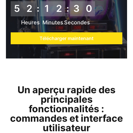
5
2
1
2
2
8
:
:
Heures
Minutes
Secondes
Télécharger maintenant
Un aperçu rapide des
principales
fonctionnalités :
commandes et interface
utilisateur