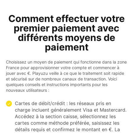
Comment effectuer votre
premier paiement avec
différents moyens de
paiement
Choisissez un moyen de paiement qui fonctionne dans la zone
France pour approvisionner votre compte et commencer à
jouer avec €. Playuzu veille à ce que le traitement soit rapide
et sécurisé sur de nombreux canaux de transaction. Voici
quelques conseils et instructions importants pour les
nouveaux utilisateurs :
Cartes de débit/crédit : les réseaux pris en
charge incluent généralement Visa et Mastercard.
Accédez à la section caisse, sélectionnez les
cartes comme méthode préférée, saisissez les
détails requis et confirmez le montant en €. La