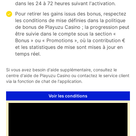
dans les 24 à 72 heures suivant l'activation.
Pour retirer les gains issus des bonus, respectez
les conditions de mise définies dans la politique
de bonus de Playuzu Casino ; la progression peut
être suivie dans le compte sous la section «
Bonus » ou « Promotions », où la contribution €
et les statistiques de mise sont mises à jour en
temps réel.
Si vous avez besoin d'aide supplémentaire, consultez le
centre d'aide de Playuzu Casino ou contactez le service client
via la fonction de chat de l'application.
Voir les conditions