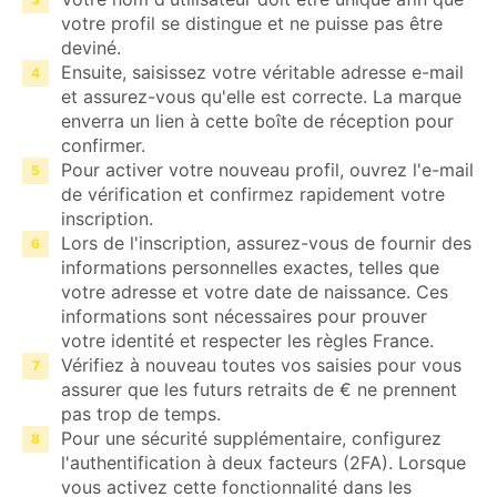
votre profil se distingue et ne puisse pas être
deviné.
Ensuite, saisissez votre véritable adresse e-mail
et assurez-vous qu'elle est correcte. La marque
enverra un lien à cette boîte de réception pour
confirmer.
Pour activer votre nouveau profil, ouvrez l'e-mail
de vérification et confirmez rapidement votre
inscription.
Lors de l'inscription, assurez-vous de fournir des
informations personnelles exactes, telles que
votre adresse et votre date de naissance. Ces
informations sont nécessaires pour prouver
votre identité et respecter les règles France.
Vérifiez à nouveau toutes vos saisies pour vous
assurer que les futurs retraits de € ne prennent
pas trop de temps.
Pour une sécurité supplémentaire, configurez
l'authentification à deux facteurs (2FA). Lorsque
vous activez cette fonctionnalité dans les