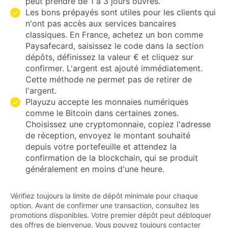
peut prendre de 1 à 3 jours ouvrés.
Les bons prépayés sont utiles pour les clients qui
n'ont pas accès aux services bancaires
classiques. En France, achetez un bon comme
Paysafecard, saisissez le code dans la section
dépôts, définissez la valeur € et cliquez sur
confirmer. L'argent est ajouté immédiatement.
Cette méthode ne permet pas de retirer de
l'argent.
Playuzu accepte les monnaies numériques
comme le Bitcoin dans certaines zones.
Choisissez une cryptomonnaie, copiez l'adresse
de réception, envoyez le montant souhaité
depuis votre portefeuille et attendez la
confirmation de la blockchain, qui se produit
généralement en moins d'une heure.
Vérifiez toujours la limite de dépôt minimale pour chaque
option. Avant de confirmer une transaction, consultez les
promotions disponibles. Votre premier dépôt peut débloquer
des offres de bienvenue. Vous pouvez toujours contacter