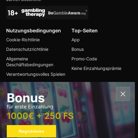
Nutzungsbedingungen
Top-Seiten
Cookie-Richtlinie
App
Datenschutzrichtlinie
Bonus
Allgemeine
Promo-Code
Geschäftsbedingungen
Keine Einzahlungsprämie
Verantwortungsvolles Spielen
Kontakte
Bonus
+356 32 377116
für erste Einzahlung
info@playuzucasino.io
1000€ + 250 FS
Sprache wechseln
Registrieren