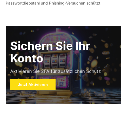
Passwortdiebstahl und Phishing-Versuchen schützt.
Sichern Sie Ihr
Konto
Aktivieren Sie 2FA für zusätzlichen Schutz
Jetzt Aktivieren