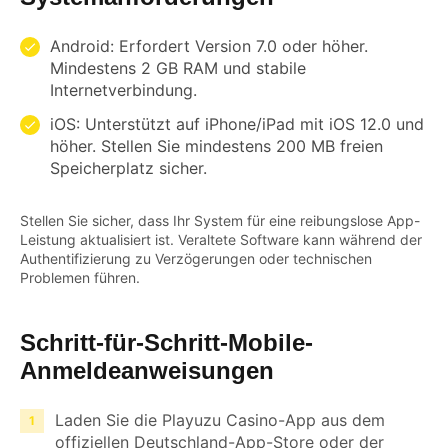
Android: Erfordert Version 7.0 oder höher.
Mindestens 2 GB RAM und stabile
Internetverbindung.
iOS: Unterstützt auf iPhone/iPad mit iOS 12.0 und
höher. Stellen Sie mindestens 200 MB freien
Speicherplatz sicher.
Stellen Sie sicher, dass Ihr System für eine reibungslose App-
Leistung aktualisiert ist. Veraltete Software kann während der
Authentifizierung zu Verzögerungen oder technischen
Problemen führen.
Schritt-für-Schritt-Mobile-
Anmeldeanweisungen
Laden Sie die Playuzu Casino-App aus dem
offiziellen Deutschland-App-Store oder der