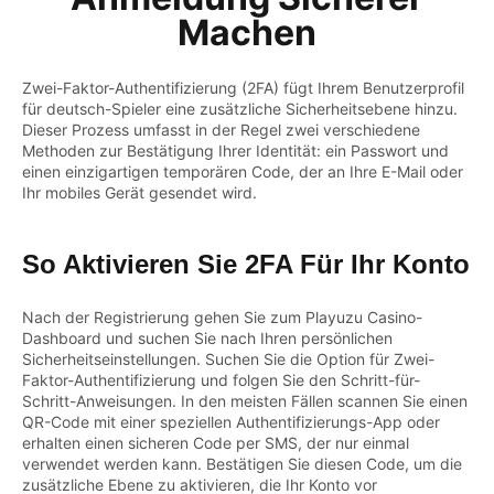
Machen
Zwei-Faktor-Authentifizierung (2FA) fügt Ihrem Benutzerprofil
für deutsch-Spieler eine zusätzliche Sicherheitsebene hinzu.
Dieser Prozess umfasst in der Regel zwei verschiedene
Methoden zur Bestätigung Ihrer Identität: ein Passwort und
einen einzigartigen temporären Code, der an Ihre E-Mail oder
Ihr mobiles Gerät gesendet wird.
So Aktivieren Sie 2FA Für Ihr Konto
Nach der Registrierung gehen Sie zum Playuzu Casino-
Dashboard und suchen Sie nach Ihren persönlichen
Sicherheitseinstellungen. Suchen Sie die Option für Zwei-
Faktor-Authentifizierung und folgen Sie den Schritt-für-
Schritt-Anweisungen. In den meisten Fällen scannen Sie einen
QR-Code mit einer speziellen Authentifizierungs-App oder
erhalten einen sicheren Code per SMS, der nur einmal
verwendet werden kann. Bestätigen Sie diesen Code, um die
zusätzliche Ebene zu aktivieren, die Ihr Konto vor