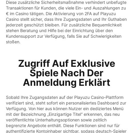
Diese zusätzliche Sicherheitsmaßnahme verhindert unbefugte
Transaktionen für Kunden, die viele Ein- und Auszahlungen zu
€ im Casino tätigen. Die Aktivierung von 2FA auf Playuzu
Casino stellt sicher, dass Ihre Zugangsdaten und Ihr Guthaben
jederzeit geschützt bleiben. Für zusätzliche Bequemlichkeit
stehen Beratung und Hilfe bei der Einrichtung über den
Kundensupport zur Verfügung, falls Sie auf Schwierigkeiten
stoßen.
Zugriff Auf Exklusive
Spiele Nach Der
Anmeldung Erklärt
Sobald Ihre Zugangsdaten auf der Playuzu Casino-Plattform
verifiziert sind, steht sofort ein personalisiertes Dashboard zur
Verfügung. Von hier aus können Nutzer ein dediziertes Menü
mit der Bezeichnung „Einzigartige Titel“ erkennen, das neu
veröffentlichte Unterhaltungsoptionen sowie zeitlich
begrenzte Angebote enthält. Diese Funktionen sind nur für
authentifizierte Kontoinhaber sichtbar, sodass deutsch-Spieler