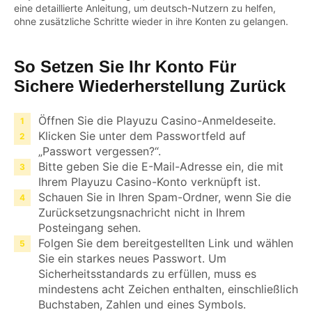
eine detaillierte Anleitung, um deutsch-Nutzern zu helfen,
ohne zusätzliche Schritte wieder in ihre Konten zu gelangen.
So Setzen Sie Ihr Konto Für
Sichere Wiederherstellung Zurück
Öffnen Sie die Playuzu Casino-Anmeldeseite.
Klicken Sie unter dem Passwortfeld auf
„Passwort vergessen?“.
Bitte geben Sie die E-Mail-Adresse ein, die mit
Ihrem Playuzu Casino-Konto verknüpft ist.
Schauen Sie in Ihren Spam-Ordner, wenn Sie die
Zurücksetzungsnachricht nicht in Ihrem
Posteingang sehen.
Folgen Sie dem bereitgestellten Link und wählen
Sie ein starkes neues Passwort. Um
Sicherheitsstandards zu erfüllen, muss es
mindestens acht Zeichen enthalten, einschließlich
Buchstaben, Zahlen und eines Symbols.