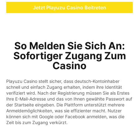
Jetzt Playuzu Casino Beitreten
So Melden Sie Sich An:
Sofortiger Zugang Zum
Casino
Playuzu Casino stellt sicher, dass deutsch-Kontoinhaber
schnell und einfach Zugang erhalten, indem ihre Identität
verifiziert wird. Nach der Registrierung müssen Sie als Erstes
Ihre E-Mail-Adresse und das von Ihnen gewählte Passwort auf
der Startseite eingeben. Die Plattform unterstützt mehrere
Anmeldemöglichkeiten, was sie effizienter macht. Nutzer
können sich mit Google oder Facebook anmelden, was die
Zeit bis zum Zugang verkürzt.