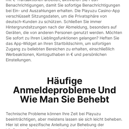
Benachrichtigungen, damit Sie sofortige Benachrichtigungen
bei Ein- und Auszahlungen erhalten. Die Playuzu Casino-App
verschlüsselt Sitzungsdaten, um die Privatsphäre von
deutsch-Kunden zu schützen. Schließen Sie immer
Hintergrundsitzungen nach der Abmeldung, besonders auf
Geräten, die von anderen Personen genutzt werden. Möchten
Sie sofort zu Ihren Lieblingsfunktionen gelangen? Heften Sie
das App-Widget an Ihren Startbildschirm, um sofortigen
Zugang zu beliebten Bereichen zu erhalten, einschließlich
Werbeaktionen, Kontoguthaben in € und persönlichen
Einstellungen.
Häufige
Anmeldeprobleme Und
Wie Man Sie Behebt
Technische Probleme können Ihre Zeit bei Playuzu
beeinträchtigen, aber meistens lassen sie sich leicht beheben.
Hier ist eine spezifische Anleitung zur Behebung der