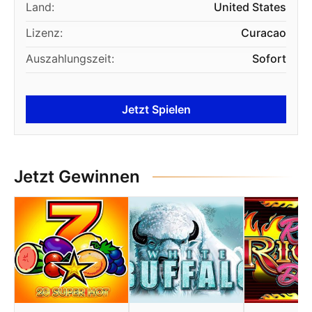
Land:
United States
Lizenz:
Curacao
Auszahlungszeit:
Sofort
Jetzt Spielen
Jetzt Gewinnen