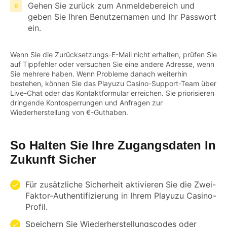
Gehen Sie zurück zum Anmeldebereich und
geben Sie Ihren Benutzernamen und Ihr Passwort
ein.
Wenn Sie die Zurücksetzungs-E-Mail nicht erhalten, prüfen Sie
auf Tippfehler oder versuchen Sie eine andere Adresse, wenn
Sie mehrere haben. Wenn Probleme danach weiterhin
bestehen, können Sie das Playuzu Casino-Support-Team über
Live-Chat oder das Kontaktformular erreichen. Sie priorisieren
dringende Kontosperrungen und Anfragen zur
Wiederherstellung von €-Guthaben.
So Halten Sie Ihre Zugangsdaten In
Zukunft Sicher
Für zusätzliche Sicherheit aktivieren Sie die Zwei-
Faktor-Authentifizierung in Ihrem Playuzu Casino-
Profil.
Speichern Sie Wiederherstellungscodes oder